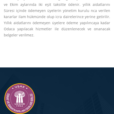
ve Ekim aylarında iki eşit taksitte ödenir. yıllık aidatlarını
Süresi içinde ödemeyen üyelerin yönetim kurulu nca verilen
kararlar ilam hükmünde olup icra dairelerince yerine getirilir.
Yıllık aidatlarını ödemeyen üyelere ödeme yapılıncaya kadar
Odaca yapılacak hizmetler ile düzenlenecek ve onanacak
belgeler verilmez.