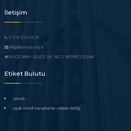
İletişim
0 276 224 10 25
bilgi@uesob.org.tr
İSLİCE MAH. İSLİCE SK. NO:1 MERKEZ/UŞAK
Etiket Bulutu
uesob
uşak esnaf sanatkarlar odaları birliği