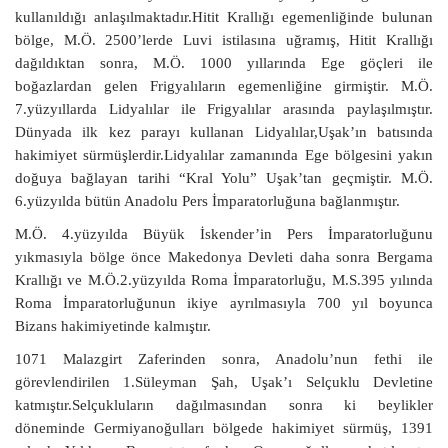
kullanıldığı anlaşılmaktadır.Hitit Krallığı egemenliğinde bulunan
bölge, M.Ö. 2500’lerde Luvi istilasına uğramış, Hitit Krallığı
dağıldıktan sonra, M.Ö. 1000 yıllarında Ege göçleri ile
boğazlardan gelen Frigyalıların egemenliğine girmiştir. M.Ö.
7.yüzyıllarda Lidyalılar ile Frigyalılar arasında paylaşılmıştır.
Dünyada ilk kez parayı kullanan Lidyalılar,Uşak’ın batısında
hakimiyet sürmüşlerdir.Lidyalılar zamanında Ege bölgesini yakın
doğuya bağlayan tarihi “Kral Yolu” Uşak’tan geçmiştir. M.Ö.
6.yüzyılda bütün Anadolu Pers İmparatorluğuna bağlanmıştır.
M.Ö. 4.yüzyılda Büyük İskender’in Pers İmparatorluğunu
yıkmasıyla bölge önce Makedonya Devleti daha sonra Bergama
Krallığı ve M.Ö.2.yüzyılda Roma İmparatorluğu, M.S.395 yılında
Roma İmparatorluğunun ikiye ayrılmasıyla 700 yıl boyunca
Bizans hakimiyetinde kalmıştır.
1071 Malazgirt Zaferinden sonra, Anadolu’nun fethi ile
görevlendirilen 1.Süleyman Şah, Uşak’ı Selçuklu Devletine
katmıştır.Selçukluların dağılmasından sonra ki beylikler
döneminde Germiyanoğulları bölgede hakimiyet sürmüş, 1391