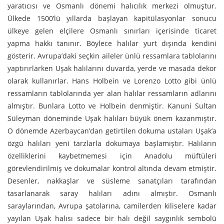
yaratıcısı ve Osmanlı dönemi halıcılık merkezi olmuştur.
Ülkede 1500’lü yıllarda başlayan kapitülasyonlar sonucu
ülkeye gelen elçilere Osmanlı sınırları içerisinde ticaret
yapma hakkı tanınır. Böylece halılar yurt dışında kendini
gösterir. Avrupa’daki seçkin aileler ünlü ressamlara tablolarını
yaptırırlarken Uşak halılarını duvarda, yerde ve masada dekor
olarak kullanırlar. Hans Holbein ve Lorenzo Lotto gibi ünlü
ressamların tablolarında yer alan halılar ressamların adlarını
almıştır. Bunlara Lotto ve Holbein denmiştir. Kanuni Sultan
Süleyman döneminde Uşak halıları büyük önem kazanmıştır.
O dönemde Azerbaycan’dan getirtilen dokuma ustaları Uşak’a
özgü halıları yeni tarzlarla dokumaya başlamıştır. Halıların
özelliklerini kaybetmemesi için Anadolu müftüleri
görevlendirilmiş ve dokumalar kontrol altında devam etmiştir.
Desenler, nakkaşlar ve süsleme sanatçıları tarafından
tasarlanarak saray halıları adını almıştır. Osmanlı
saraylarından, Avrupa şatolarına, camilerden kiliselere kadar
yayılan Uşak halısı sadece bir halı değil saygınlık sembolü