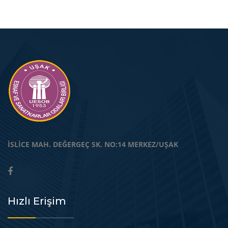
İSLİCE MAH. DEĞERGEÇ SK. NO:14 MERKEZ/UŞAK
Hızlı Erişim