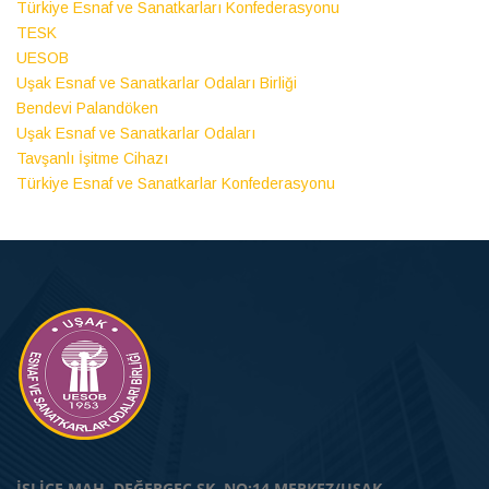
Türkiye Esnaf ve Sanatkarları Konfederasyonu
TESK
UESOB
Uşak Esnaf ve Sanatkarlar Odaları Birliği
Bendevi Palandöken
Uşak Esnaf ve Sanatkarlar Odaları
Tavşanlı İşitme Cihazı
Türkiye Esnaf ve Sanatkarlar Konfederasyonu
İSLİCE MAH. DEĞERGEÇ SK. NO:14 MERKEZ/UŞAK