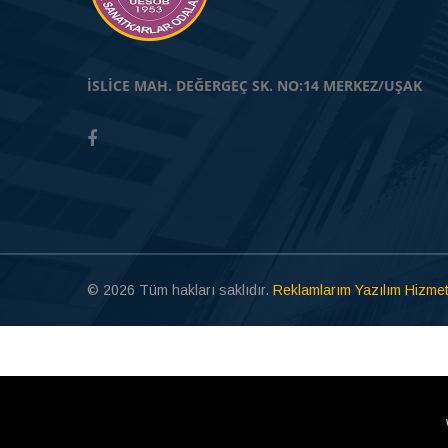
İSLİCE MAH. DEĞERGEÇ SK. NO:14 MERKEZ/UŞAK
© 2026 Tüm hakları saklıdır.
Reklamlarım Yazılım Hizmet