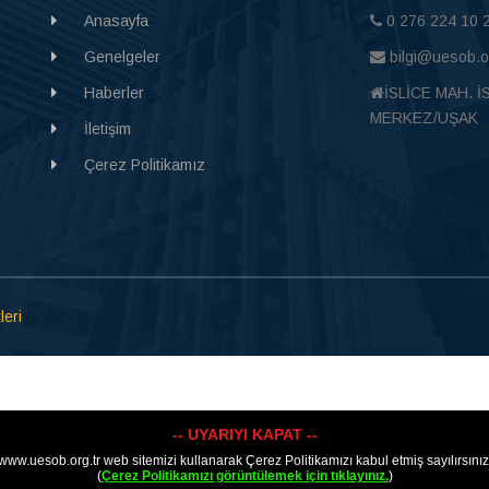
Anasayfa
0 276 224 10 
Genelgeler
bilgi@uesob.or
Haberler
İSLİCE MAH. İ
MERKEZ/UŞAK
İletişim
Çerez Politikamız
leri
-- UYARIYI KAPAT --
www.uesob.org.tr web sitemizi kullanarak Çerez Politikamızı kabul etmiş sayılırsınız
(
Çerez Politikamızı görüntülemek için tıklayınız.
)