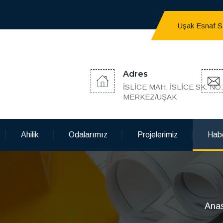
Uşak Esnaf San
Adres
İSLİCE MAH. İSLİCE SK. NO
MERKEZ/UŞAK
Ahilik
Odalarımız
Projelerimiz
Habe
Ana