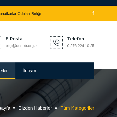
atkarlar Odaları Birliği
E-Posta
Telefon
:1
bilgi@uesob.org.tr
0 276 224 10 25
rler
İletişim
sayfa
Bizden Haberler
Tüm Kategoriler