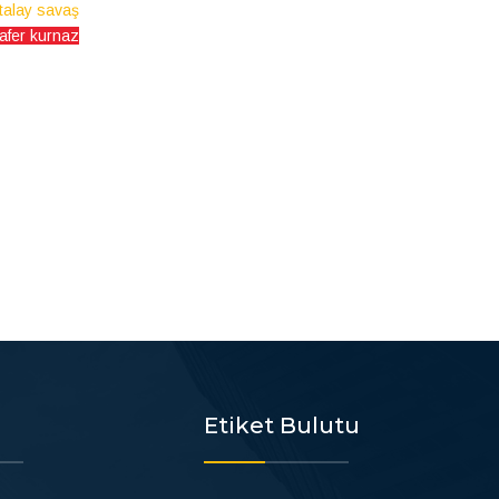
talay savaş
afer kurnaz
Etiket Bulutu