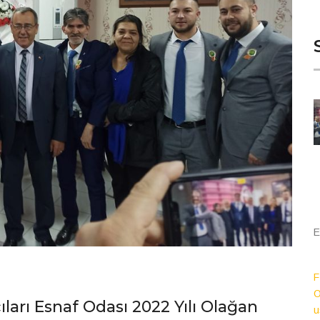
E
F
O
ları Esnaf Odası 2022 Yılı Olağan
u