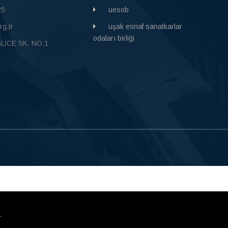
25
uesob
g.tr
uşak esnaf sanatkarlar
odaları birliği
SLİCE SK. NO:1
.