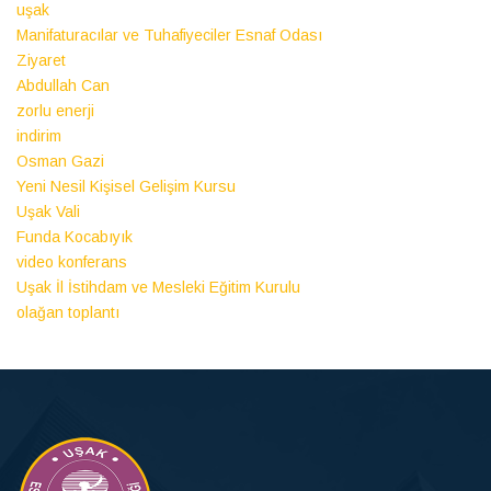
uşak
Manifaturacılar ve Tuhafiyeciler Esnaf Odası
Ziyaret
Abdullah Can
zorlu enerji
indirim
Osman Gazi
Yeni Nesil Kişisel Gelişim Kursu
Uşak Vali
Funda Kocabıyık
video konferans
Uşak İl İstihdam ve Mesleki Eğitim Kurulu
olağan toplantı