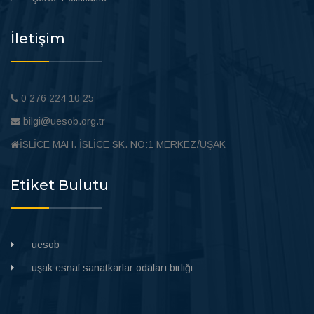
İletişim
0 276 224 10 25
bilgi@uesob.org.tr
İSLİCE MAH. İSLİCE SK. NO:1 MERKEZ/UŞAK
Etiket Bulutu
uesob
uşak esnaf sanatkarlar odaları birliği