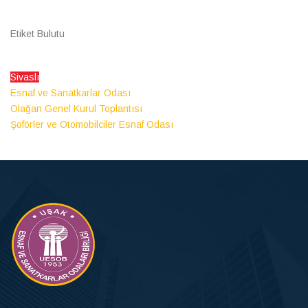
Etiket Bulutu
Sivaslı
Esnaf ve Sanatkarlar Odası
Olağan Genel Kurul Toplantısı
Şoförler ve Otomobilciler Esnaf Odası