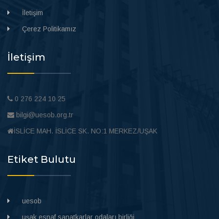
İletişim
Çerez Politikamız
İletişim
0 276 224 10 25
bilgi@uesob.org.tr
İSLİCE MAH. İSLİCE SK. NO:1 MERKEZ/UŞAK
Etiket Bulutu
uesob
uşak esnaf sanatkarlar odaları birliği