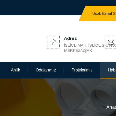
Uşak Esnaf San
Adres
İSLİCE MAH. İSLİCE SK. NO
MERKEZ/UŞAK
Ahilik
Odalarımız
Projelerimiz
Habe
Ana