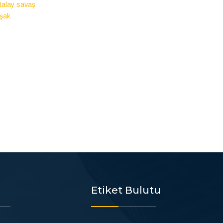
talay savaş
şak
Etiket Bulutu