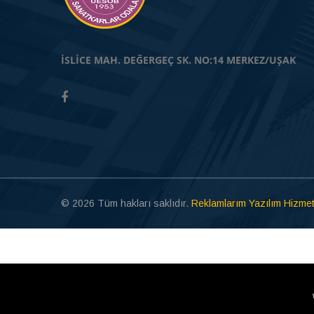
İSLİCE MAH. DEĞERGEÇ SK. NO:14 MERKEZ/UŞAK
© 2026 Tüm hakları saklıdır.
Reklamlarım Yazılım Hizmet