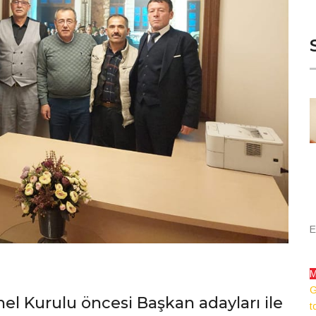
E
M
G
el Kurulu öncesi Başkan adayları ile
t