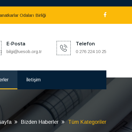
atkarlar Odaları Birliği
E-Posta
Telefon
:1
bilgi@uesob.org.tr
0 276 224 10 25
rler
İletişim
sayfa
Bizden Haberler
Tüm Kategoriler