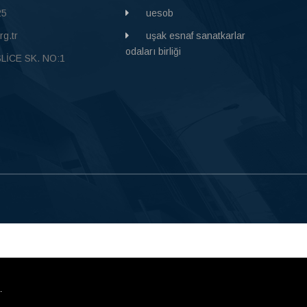
25
uesob
g.tr
uşak esnaf sanatkarlar
odaları birliği
SLİCE SK. NO:1
.