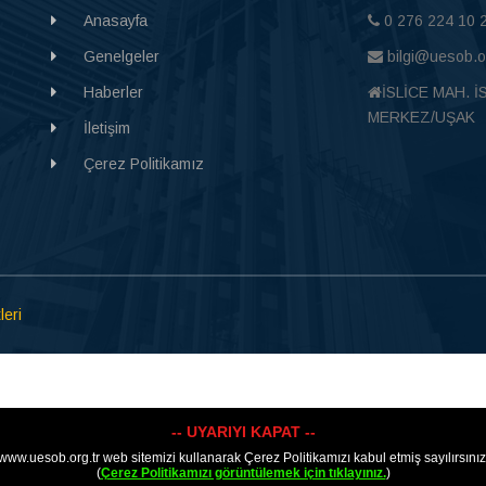
Anasayfa
0 276 224 10 
Genelgeler
bilgi@uesob.or
Haberler
İSLİCE MAH. İ
MERKEZ/UŞAK
İletişim
Çerez Politikamız
leri
-- UYARIYI KAPAT --
www.uesob.org.tr web sitemizi kullanarak Çerez Politikamızı kabul etmiş sayılırsınız
(
Çerez Politikamızı görüntülemek için tıklayınız.
)