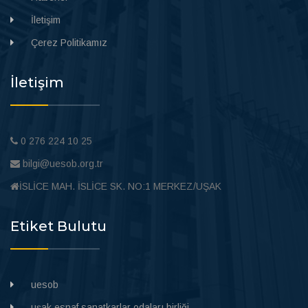
İletişim
Çerez Politikamız
İletişim
0 276 224 10 25
bilgi@uesob.org.tr
İSLİCE MAH. İSLİCE SK. NO:1 MERKEZ/UŞAK
Etiket Bulutu
uesob
uşak esnaf sanatkarlar odaları birliği