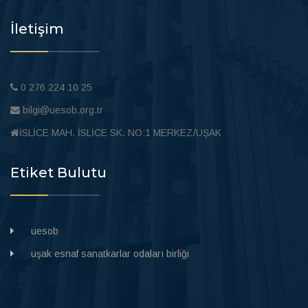
İletişim
0 276 224 10 25
bilgi@uesob.org.tr
İSLİCE MAH. İSLİCE SK. NO:1 MERKEZ/UŞAK
Etiket Bulutu
uesob
uşak esnaf sanatkarlar odaları birliği