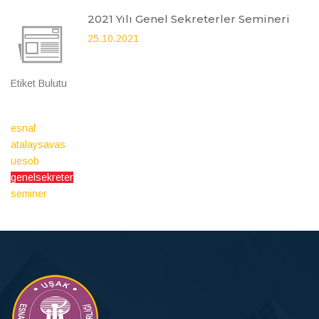
2021 Yılı Genel Sekreterler Semineri
25.10.2021
Etiket Bulutu
esnaf
atalaysavas
uesob
genelsekreter
seminer