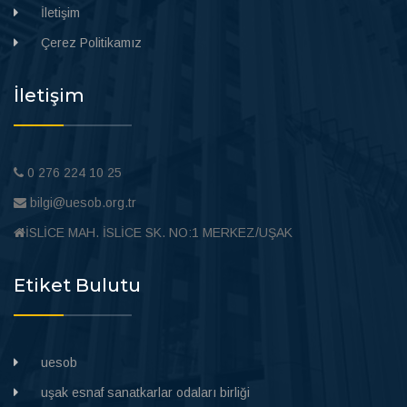
İletişim
Çerez Politikamız
İletişim
0 276 224 10 25
bilgi@uesob.org.tr
İSLİCE MAH. İSLİCE SK. NO:1 MERKEZ/UŞAK
Etiket Bulutu
uesob
uşak esnaf sanatkarlar odaları birliği