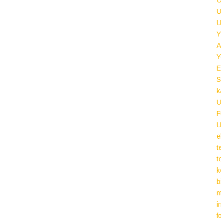
O
U
U
Y
A
Y
E
S
k
U
F
U
e
t
t
k
b
m
i
f