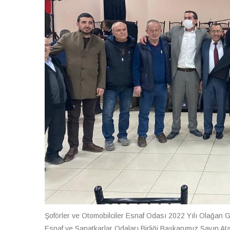
Şoförler ve Otomobilciler Esnaf Odası 2022 Yılı Olağan G
Esnaf ve Sanatkarlar Odaları Birliği Başkanımız Sayın Atal