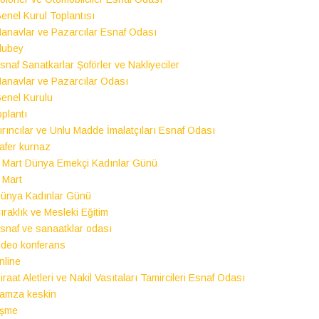
enel Kurul Toplantısı
anavlar ve Pazarcılar Esnaf Odası
lubey
snaf Sanatkarlar Şoförler ve Nakliyeciler
anavlar ve Pazarcılar Odası
enel Kurulu
oplantı
ırıncılar ve Unlu Madde İmalatçıları Esnaf Odası
afer kurnaz
 Mart Dünya Emekçi Kadınlar Günü
 Mart
ünya Kadınlar Günü
ıraklık ve Mesleki Eğitim
snaf ve sanaatklar odası
ideo konferans
nline
iraat Aletleri ve Nakil Vasıtaları Tamircileri Esnaf Odası
amza keskin
şme