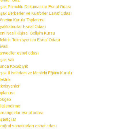
sman Gazi
şak Pamuklu Dokumacılar Esnaf Odası
şak Berberler ve Kuaförler Esnaf Odası
önetim Kurulu Toplantısı
yakkabıcılar Esnaf Odası
eni Nesil Kişisel Gelişim Kursu
lektrik Teknisyenleri Esnaf Odası
ivaslı
ahveciler esnaf odası
şak Vali
unda Kocabıyık
şak İl İstihdam ve Mesleki Eğitim Kurulu
lektrik
eknisyenleri
oplantısı
osgeb
ilgilendirme
arangozlar esnaf odası
nşaatçılar
otoğraf sanatkarları esnaf odası