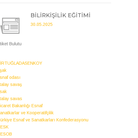
BİLİRKİŞİLİK EĞİTİMİ
30.05.2025
tiket Bulutu
BİRTUĞLADASENKOY
şak
snaf odası
talay savaş
sak
talay savas
icaret Bakanlığı Esnaf
anatkarlar ve Kooperatifçilik
ürkiye Esnaf ve Sanatkarları Konfederasyonu
TESK
UESOB