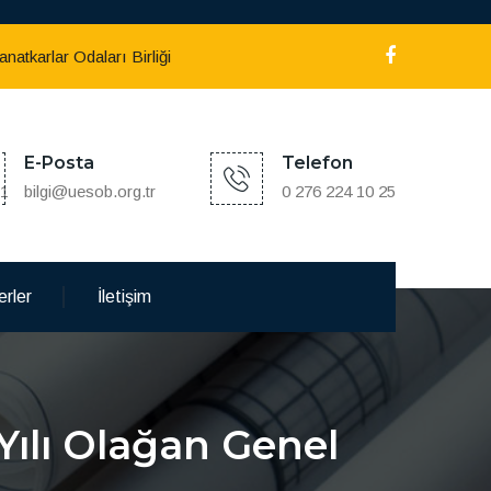
atkarlar Odaları Birliği
E-Posta
Telefon
:1
bilgi@uesob.org.tr
0 276 224 10 25
rler
İletişim
Yılı Olağan Genel