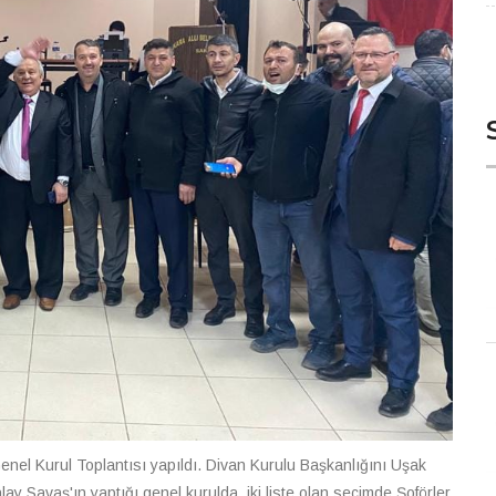
enel Kurul Toplantısı yapıldı. Divan Kurulu Başkanlığını Uşak
ay Savaş'ın yaptığı genel kurulda, iki liste olan seçimde Şoförler