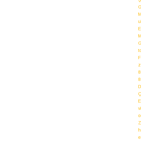
G
M
u
E
M
G
t
F
z
8
8
D
Ç
E
v
o
Z
h
e