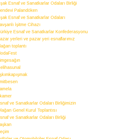
şak Esnaf ve Sanatkarlar Odaları Birliği
endevi Palandöken
şak Esnaf ve Sanatkarlar Odaları
avşanlı İşitme Cihazı
ürkiye Esnaf ve Sanatkarlar Konfederasyonu
azar yerleri ve pazar yeri esnaflarımız
lağan toplantı
odaFest
imgesağın
elihasunal
şkımkapışmak
mitbesen
amela
kamer
snaf ve Sanatkarlar Odaları Birliğimizin
lağan Genel Kurul Toplantısı
snaf ve Sanatkarlar Odaları Birliği
aşkan
eçim
oförler ve Otomobilciler Esnaf Odası