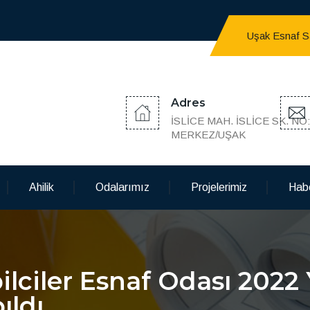
Uşak Esnaf San
Adres
İSLİCE MAH. İSLİCE SK. NO
MERKEZ/UŞAK
Ahilik
Odalarımız
Projelerimiz
Habe
lciler Esnaf Odası 2022 
ıldı