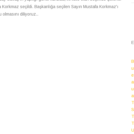
a Korkmaz seçildi. Başkanlığa seçilen Sayın Mustafa Korkmaz'ı
 olmasını diliyoruz..
E
u
e
a
u
a
T
S
T