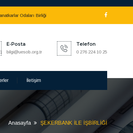
atkarlar Odaları Birliği
E-Posta
Telefon
:1
bilgi@uesob.org.tr
0 276 224 10 25
rler
İletişim
Anasayfa
ŞEKERBANK İLE İŞBİRLİĞİ