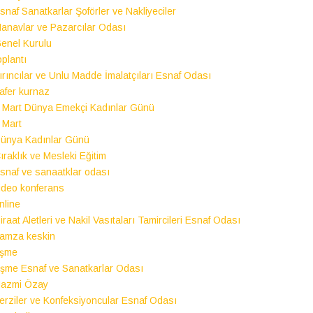
snaf Sanatkarlar Şoförler ve Nakliyeciler
anavlar ve Pazarcılar Odası
enel Kurulu
oplantı
ırıncılar ve Unlu Madde İmalatçıları Esnaf Odası
afer kurnaz
 Mart Dünya Emekçi Kadınlar Günü
 Mart
ünya Kadınlar Günü
ıraklık ve Mesleki Eğitim
snaf ve sanaatklar odası
ideo konferans
nline
iraat Aletleri ve Nakil Vasıtaları Tamircileri Esnaf Odası
amza keskin
şme
şme Esnaf ve Sanatkarlar Odası
azmi Özay
erziler ve Konfeksiyoncular Esnaf Odası