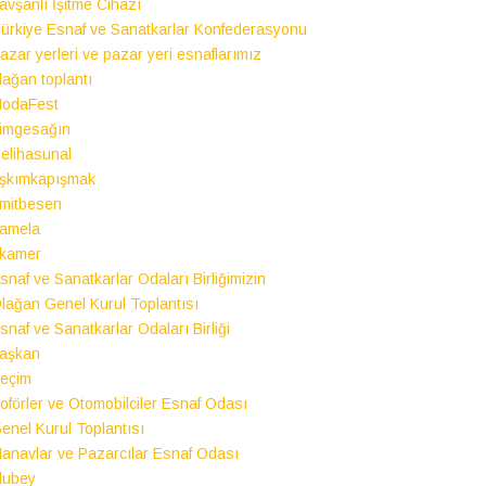
avşanlı İşitme Cihazı
ürkiye Esnaf ve Sanatkarlar Konfederasyonu
azar yerleri ve pazar yeri esnaflarımız
lağan toplantı
odaFest
imgesağın
elihasunal
şkımkapışmak
mitbesen
amela
kamer
snaf ve Sanatkarlar Odaları Birliğimizin
lağan Genel Kurul Toplantısı
snaf ve Sanatkarlar Odaları Birliği
aşkan
eçim
oförler ve Otomobilciler Esnaf Odası
enel Kurul Toplantısı
anavlar ve Pazarcılar Esnaf Odası
lubey