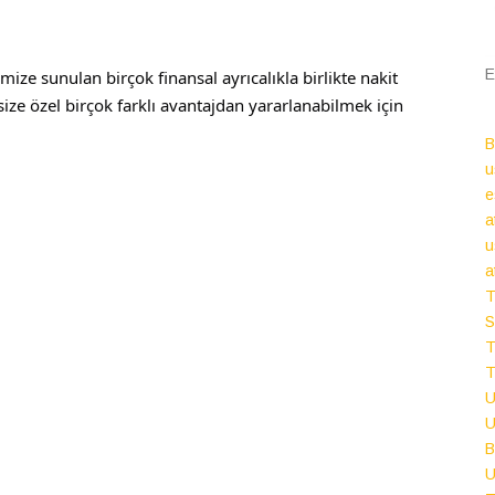
E
ize sunulan birçok finansal ayrıcalıkla birlikte nakit
e size özel birçok farklı avantajdan yararlanabilmek için
u
e
a
u
a
T
S
T
U
B
U