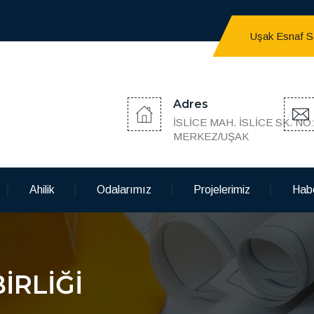
Uşak Esnaf San
Adres
İSLİCE MAH. İSLİCE SK. NO
MERKEZ/UŞAK
Ahilik
Odalarımız
Projelerimiz
Habe
İRLİĞİ