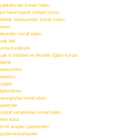
yakkabıcılar Esnaf Odası
eni Nesil Kişisel Gelişim Kursu
lektrik Teknisyenleri Esnaf Odası
ivaslı
ahveciler esnaf odası
şak Vali
unda Kocabıyık
şak İl İstihdam ve Mesleki Eğitim Kurulu
lektrik
eknisyenleri
oplantısı
osgeb
ilgilendirme
arangozlar esnaf odası
nşaatçılar
otoğraf sanatkarları esnaf odası
elen kurul
ervis araçları işletmecileri
şçılarvelokantacılar