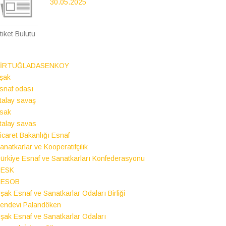
30.05.2025
tiket Bulutu
BİRTUĞLADASENKOY
şak
snaf odası
talay savaş
sak
talay savas
icaret Bakanlığı Esnaf
anatkarlar ve Kooperatifçilik
ürkiye Esnaf ve Sanatkarları Konfederasyonu
TESK
UESOB
şak Esnaf ve Sanatkarlar Odaları Birliği
endevi Palandöken
şak Esnaf ve Sanatkarlar Odaları