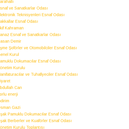
arahallı
snaf ve Sanatkarlar Odası
lektronik Teknisyenleri Esnaf Odası
akkallar Esnaf Odası
kif Kahraman
anaz Esnaf ve Sanatkarlar Odası
asan Demir
şme Şoförler ve Otomobilciler Esnaf Odası
enel Kurul
amuklu Dokumacılar Esnaf Odası
önetim Kurulu
anifaturacılar ve Tuhafiyeciler Esnaf Odası
iyaret
bdullah Can
orlu enerji
ndirim
sman Gazi
şak Pamuklu Dokumacılar Esnaf Odası
şak Berberler ve Kuaförler Esnaf Odası
önetim Kurulu Toplantısı