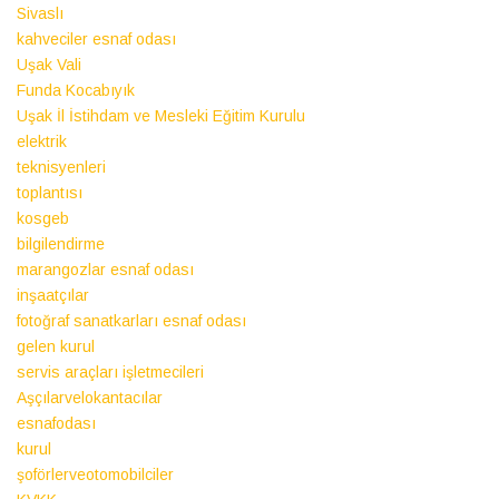
Sivaslı
kahveciler esnaf odası
Uşak Vali
Funda Kocabıyık
Uşak İl İstihdam ve Mesleki Eğitim Kurulu
elektrik
teknisyenleri
toplantısı
kosgeb
bilgilendirme
marangozlar esnaf odası
inşaatçılar
fotoğraf sanatkarları esnaf odası
gelen kurul
servis araçları işletmecileri
Aşçılarvelokantacılar
esnafodası
kurul
şoförlerveotomobilciler