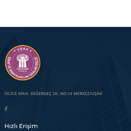
İSLİCE MAH. DEĞERGEÇ SK. NO:14 MERKEZ/UŞAK
Hızlı Erişim