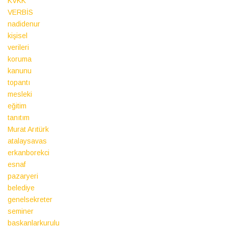
KVKK
VERBİS
nadidenur
kişisel
verileri
koruma
kanunu
topantı
mesleki
eğitim
tanıtım
Murat Arıtürk
atalaysavas
erkanborekci
esnaf
pazaryeri
belediye
genelsekreter
seminer
baskanlarkurulu